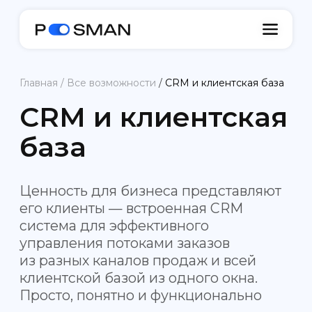
Главная
/ Все возможности
/
CRM и клиентская база
CRM и клиентская
база
Ценность для бизнеса представляют
его клиенты — встроенная CRM
система для эффективного
управления потоками заказов
из разных каналов продаж и всей
клиентской базой из одного окна.
Просто, понятно и функционально